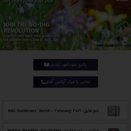
پکیج خودآموز آیلتس
تماس با مرکز آیلتس آفاق
نام فایل: BBC Gardeners’ World – February 2021
مناسب برای مهارت: Writing, Reading, Vocabulary,