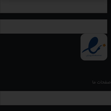
کلاس آمادگی آیلتس
دوره اولترا
صفحات ما
برنامه ریز 120 روز آیلتس