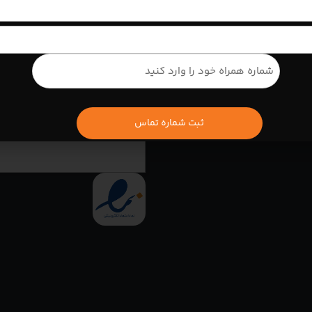
زه آیلتس
دوره اولترا انگلیش
انحصاری گلدن ساپورت Golden Support
کلاس آمادگی آیلتس
دوره اولترا