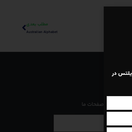
مطلب بعدی
Australian Alphabet
یلتس در
صفحات ما
برنامه ریز 120 روز آیلتس