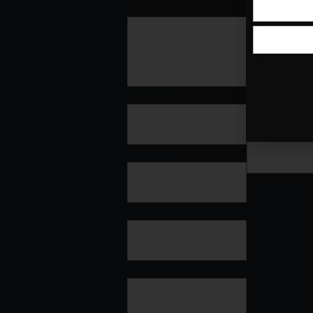
پشتیبانی Golden
Support
بهترین آموزشگاه آیلتس
فرصت همکاری با آفاق
تماس با ما
درباره ما