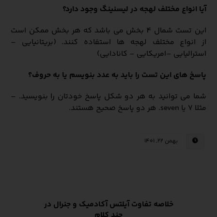
آیا انواع مختلف لهجه در لیسنینگ وجود دارد؟
این تست شمال 4 بخش می باشد که هر بخش ممکن است
از انواع مختلف لهجه ها استفاده کنند. (بریتانیایی –
استرالیایی –امریکایی – کانادایی)
پاسخ های این تست را باید به عدد بنویسم یا به حروف؟
شما می توانید به هر دو شکل پاسخ خودتان را بنویسید. –
مثلا 7 یا seven. هر دو پاسخ صحیح هستند.
بهمن ۲۲, ۱۴۰۱
خلاصه تفاوت آیلتس آکادمیک و جنرال در
چند کلام