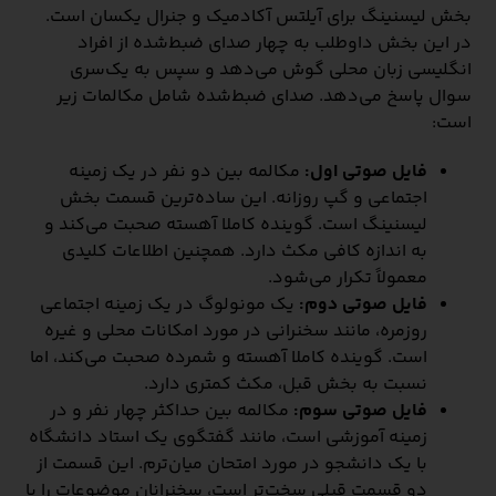
بخش لیسنینگ برای آیلتس آکادمیک و جنرال یکسان است.
در این بخش داوطلب به چهار صدای ضبط‌شده از افراد
انگلیسی‌ زبان محلی گوش می‌دهد و سپس به یک‌سری
سوال پاسخ می‌دهد. صدای ضبط‌شده شامل مکالمات زیر
است:
فایل صوتی اول:
مکالمه بین دو نفر در یک زمینه
اجتماعی و گپ روزانه. این ساده‌ترین قسمت بخش
لیسنینگ است. گوینده کاملا آهسته صحبت می‌کند و
به اندازه کافی مکث دارد. همچنین اطلاعات کلیدی
معمولاً تکرار می‌شود.
فایل صوتی دوم:
یک مونولوگ در یک زمینه اجتماعی
روزمره، مانند سخنرانی در مورد امکانات محلی و غیره
است. گوینده کاملا آهسته و شمرده صحبت می‌کند، اما
نسبت به بخش قبل، مکث کمتری دارد.
فایل صوتی سوم:
مکالمه بین حداکثر چهار نفر و در
زمینه آموزشی است، مانند گفتگوی یک استاد دانشگاه
با یک دانشجو در مورد امتحان میان‌ترم. این قسمت از
دو قسمت قبلی سخت‌تر است، سخنرانان موضوعات را با