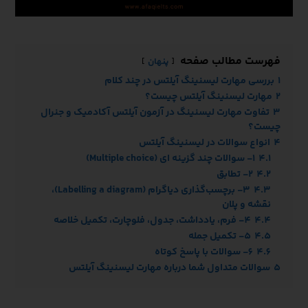
فهرست مطالب صفحه
پنهان
1
بررسی مهارت لیسنینگ آیلتس در چند کلام
2
مهارت لیسنینگ آیلتس چیست؟
3
تفاوت مهارت لیسنینگ در آزمون آیلتس آکادمیک و جنرال
چیست؟
4
انواع سوالات در لیسنینگ آیلتس
4.1
1- سوالات چند گزینه ای (Multiple choice)
4.2
2- تطابق
4.3
3- برچسب‌گذاری دیاگرام (Labelling a diagram)،
نقشه و پلان
4.4
4- فرم، یادداشت، جدول، فلوچارت، تکمیل خلاصه
4.5
5- تکمیل جمله
4.6
6- سوالات با پاسخ کوتاه
5
سوالات متداول شما درباره مهارت لیسنینگ آیلتس