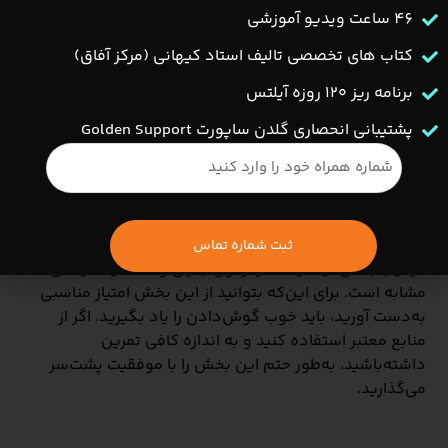
گوش دهند و با استفاده از همان اطلاعات، یک پاسخ کوتاه
46 ساعت ویدیو آموزشی
بنویسند. این امر توانایی فرد را در انتخاب حقایق ملموس
کتاب های تخصصی تالیف استاد کیهانی (مرکز آفاق)
می‌سنجد.
برنامه ریز ۱۲۰ روزه آیلتس
برای اطلاعات بیشتر درباره
ساختار لیسنینگ
میتوانید وارد
مطلب ویژه آن شوید.
پشتیبانی انحصاری گلدن ساپورت Golden Support
جمع بندی
در این مقاله در مورد بخش لیسنینگ آیلتس صحبت کردیم و
فرمت آن را مورد بررسی قرار دادیم. همان‌طور که اشاره
کردیم، بخش لیسنینگ در آزمون جنرال و آکادمیک آیلتس
مشابه است. برای این‌که بتوانید از این بخش امتیاز مناسبی
به‌دست آورید، باید خوب گوش‌دادن را یاد بگیرید. اگر از
منابع معتبر استفاده کنید و به اندازه کافی تمرین
داشته‌باشید، به‌طور حتم این بخش را با موفقیت پشت‌سر
می‌گذارید.