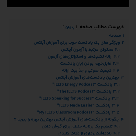
فهرست مطالب صفحه
پنهان
1
مقدمه
2
ویژگی‌های یک پادکست خوب برای آموزش آیلتس
2.1
محتوای مرتبط با آزمون آیلتس
2.2
ارائه تکنیک‌ها و استراتژی‌های آزمون
2.3
قابل‌فهم بودن زبان پادکست
2.4
کیفیت صوتی و جذابیت ارائه
3
بهترین پادکست‌های آموزش آیلتس
3.1
پادکست “IELTS Energy Podcast”
3.2
پادکست “The IELTS Podcast”
3.3
پادکست “IELTS Speaking for Success”
3.4
پادکست “IELTS Made Easier”
3.5
پادکست “My IELTS Classroom Podcast”
4
چگونه از پادکست‌های آموزش آیلتس بهترین بهره را ببریم؟
4.1
تنظیم یک برنامه منظم برای گوش دادن
4.2
یادداشت‌برداری از نکات کلیدی