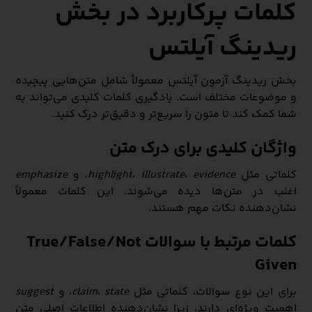
کلمات پرکاربرد در بخش
ریدینگ آیلتس
بخش ریدینگ آزمون آیلتس معمولاً شامل متن‌هایی پیچیده
و موضوعات مختلف است. یادگیری کلمات کلیدی می‌تواند به
شما کمک کند تا متون را سریع‌تر و دقیق‌تر درک کنید.
واژگان کلیدی برای درک متن
کلماتی مثل
evidence
،
illustrate
،
highlight
، و
emphasize
اغلب در متن‌ها دیده می‌شوند. این کلمات معمولاً
نشان‌دهنده نکات مهم هستند.
کلمات مرتبط با سوالات True/False/Not
Given
برای این نوع سوالات، کلماتی مثل
state
،
claim
، و
suggest
اهمیت ویژه‌ای دارند، زیرا نشان‌دهنده اطلاعات اصلی متن