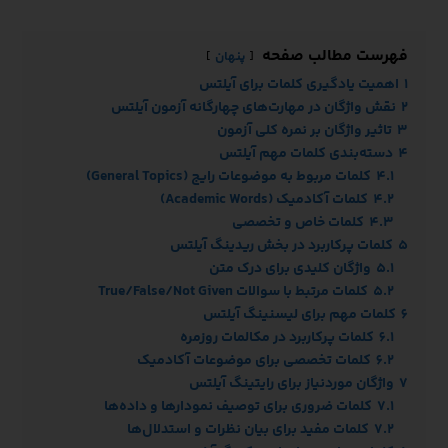
فهرست مطالب صفحه
پنهان
1
اهمیت یادگیری کلمات برای آیلتس
2
نقش واژگان در مهارت‌های چهارگانه آزمون آیلتس
3
تاثیر واژگان بر نمره کلی آزمون
4
دسته‌بندی کلمات مهم آیلتس
4.1
کلمات مربوط به موضوعات رایج (General Topics)
4.2
کلمات آکادمیک (Academic Words)
4.3
کلمات خاص و تخصصی
5
کلمات پرکاربرد در بخش ریدینگ آیلتس
5.1
واژگان کلیدی برای درک متن
5.2
کلمات مرتبط با سوالات True/False/Not Given
6
کلمات مهم برای لیسنینگ آیلتس
6.1
کلمات پرکاربرد در مکالمات روزمره
6.2
کلمات تخصصی برای موضوعات آکادمیک
7
واژگان موردنیاز برای رایتینگ آیلتس
7.1
کلمات ضروری برای توصیف نمودارها و داده‌ها
7.2
کلمات مفید برای بیان نظرات و استدلال‌ها