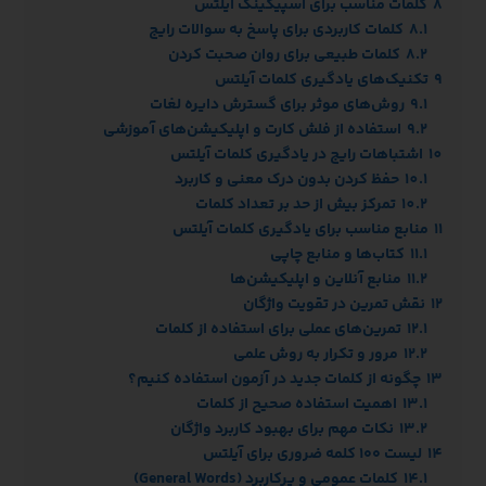
8
کلمات مناسب برای اسپیکینگ آیلتس
8.1
کلمات کاربردی برای پاسخ به سوالات رایج
8.2
کلمات طبیعی برای روان صحبت کردن
9
تکنیک‌های یادگیری کلمات آیلتس
9.1
روش‌های موثر برای گسترش دایره لغات
9.2
استفاده از فلش کارت و اپلیکیشن‌های آموزشی
10
اشتباهات رایج در یادگیری کلمات آیلتس
10.1
حفظ کردن بدون درک معنی و کاربرد
10.2
تمرکز بیش از حد بر تعداد کلمات
11
منابع مناسب برای یادگیری کلمات آیلتس
11.1
کتاب‌ها و منابع چاپی
11.2
منابع آنلاین و اپلیکیشن‌ها
12
نقش تمرین در تقویت واژگان
12.1
تمرین‌های عملی برای استفاده از کلمات
12.2
مرور و تکرار به روش علمی
13
چگونه از کلمات جدید در آزمون استفاده کنیم؟
13.1
اهمیت استفاده صحیح از کلمات
13.2
نکات مهم برای بهبود کاربرد واژگان
14
لیست ۱۰۰ کلمه ضروری برای آیلتس
14.1
کلمات عمومی و پرکاربرد (General Words)