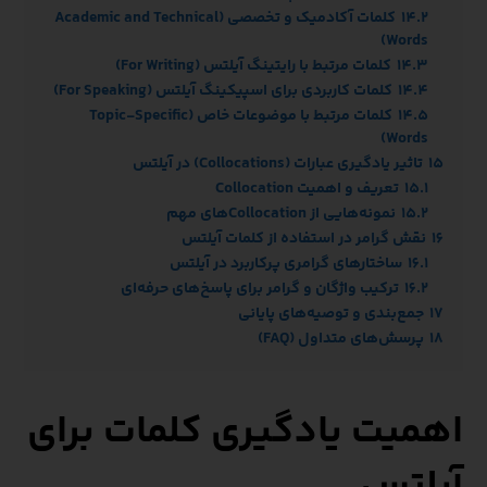
14.2
کلمات آکادمیک و تخصصی (Academic and Technical
Words)
14.3
کلمات مرتبط با رایتینگ آیلتس (For Writing)
14.4
کلمات کاربردی برای اسپیکینگ آیلتس (For Speaking)
14.5
کلمات مرتبط با موضوعات خاص (Topic-Specific
Words)
15
تاثیر یادگیری عبارات (Collocations) در آیلتس
15.1
تعریف و اهمیت Collocation
15.2
نمونه‌هایی از Collocation‌های مهم
16
نقش گرامر در استفاده از کلمات آیلتس
16.1
ساختارهای گرامری پرکاربرد در آیلتس
16.2
ترکیب واژگان و گرامر برای پاسخ‌های حرفه‌ای
17
جمع‌بندی و توصیه‌های پایانی
18
پرسش‌های متداول (FAQ)
اهمیت یادگیری کلمات برای