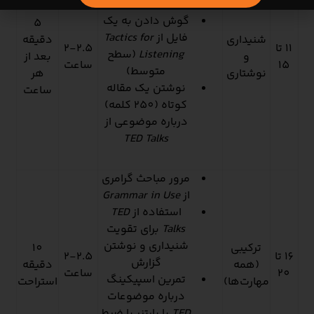
Use
گوش دادن به یک
5
فایل از
Tactics for
شنیداری
دقیقه
11 تا
2-2.5
Listening
(سطح
و
بعد از
15
ساعت
متوسط)
نوشتاری
هر
نوشتن یک مقاله
ساعت
کوتاه (250 کلمه)
درباره موضوعی از
TED Talks
مرور مباحث گرامری
از
Grammar in Use
استفاده از
TED
Talks
برای تقویت
شنیداری و نوشتن
ترکیبی
10
16 تا
2-2.5
گزارش
(همه
دقیقه
20
ساعت
تمرین اسپیکینگ
مهارت‌ها)
استراحت
درباره موضوعات
TED
با پارتنر یا ضبط