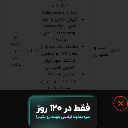
in Use
و
Collocation in Use
گوش دادن به یک
فایل از
Tactics for
Listening
(سطح
5
مبتدی)
دقیقه
تماشای یک ویدئو از
لغات و
1 تا 5
2 ساعت
بعد از
TED Talks
و نوشتن
شنیداری
هر
5 نکته مهم برای
ساعت
تمرین شنیداری
ساختن 5 جمله با
لغات جدید و تمرین
اسپیکینگ با
استفاده از این
جملات
مطالعه یک درس از
Grammar in Use
و