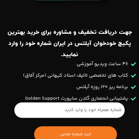
حل تمرینات آن
گوش دادن به یک
فایل از
Tactics for
Listening
(سطح
جهت دریافت تخفیف و مشاوره برای خرید بهترین
متوسط)
تمرین اسپیکینگ با
گرامر و
10
پکیج خودخوان آیلتس در ایران شماره خود را وارد
6 تا
2-2.5
Programmed
صحبت
دقیقه
10
ساعت
نمایید.
Instruction (PI)
و
کردن
استراحت
صحبت درباره یک
46 ساعت ویدیو آموزشی
موضوع روزانه
کتاب های تخصصی تالیف استاد کیهانی (مرکز آفاق)
نوشتن یک پاراگراف
کوتاه (150 کلمه) و
برنامه ریز ۱۲۰ روزه آیلتس
ارسال به یک دوست
پشتیبانی انحصاری گلدن ساپورت Golden Support
برای بازخورد
مرور لغات از
Vocabulary in Use
و
Collocation in