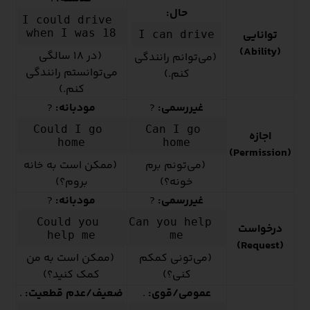
حال:
I could drive 
when I was 18
توانایی
I can drive
(Ability)
(در ۱۸ سالگی
(می‌توانم رانندگی
می‌توانستم رانندگی
کنم.)
کنم.)
غیررسمی:
?
مودبانه:
?
Could I go 
Can I go 
اجازه
home
home
(Permission)
(می‌تونم برم
(ممکن است به خانه
خونه؟)
بروم؟)
غیررسمی:
?
مودبانه:
?
Could you 
Can you help 
درخواست
help me
me
(Request)
(می‌تونی کمکم
(ممکن است به من
کنی؟)
کمک کنید؟)
عمومی/قوی:
.
ضعیف/عدم قطعیت:
.