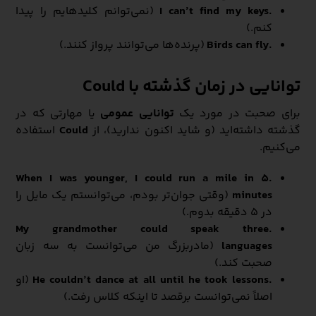
.I can’t find my keys
(نمی‌توانم کلیدهایم را پیدا
کنم.)
.Birds can fly
(پرنده‌ها می‌توانند پرواز کنند.)
توانایی در زمان گذشته با Could
برای صحبت در مورد یک
توانایی عمومی
یا مهارتی که در
گذشته داشته‌اید (و شاید اکنون ندارید)، از
Could
استفاده
می‌کنیم.
.When I was younger, I could run a mile in 5
minutes
(وقتی جوان‌تر بودم، می‌توانستم یک مایل را
در ۵ دقیقه بدوم.)
.My grandmother could speak three
languages
(مادربزرگ من می‌توانست به سه زبان
صحبت کند.)
.He couldn’t dance at all until he took lessons
(او
اصلاً نمی‌توانست برقصد تا اینکه کلاس رفت.)