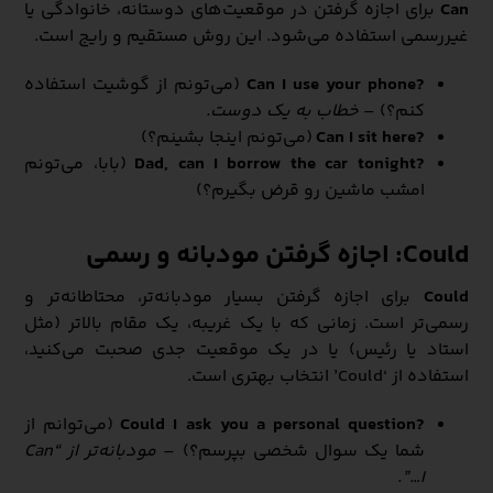
Can
برای اجازه گرفتن در موقعیت‌های دوستانه، خانوادگی یا
غیررسمی استفاده می‌شود. این روش مستقیم و رایج است.
?Can I use your phone
(می‌تونم از گوشیت استفاده
کنم؟) –
خطاب به یک دوست.
?Can I sit here
(می‌تونم اینجا بشینم؟)
?Dad, can I borrow the car tonight
(بابا، می‌تونم
امشب ماشین رو قرض بگیرم؟)
Could: اجازه گرفتن مودبانه و رسمی
Could
برای اجازه گرفتن بسیار مودبانه‌تر، محتاطانه‌تر و
رسمی‌تر است. زمانی که با یک غریبه، یک مقام بالاتر (مثل
استاد یا رئیس) یا در یک موقعیت جدی صحبت می‌کنید،
استفاده از ‘Could’ انتخاب بهتری است.
?Could I ask you a personal question
(می‌توانم از
شما یک سوال شخصی بپرسم؟) –
مودبانه‌تر از “Can
I…”.