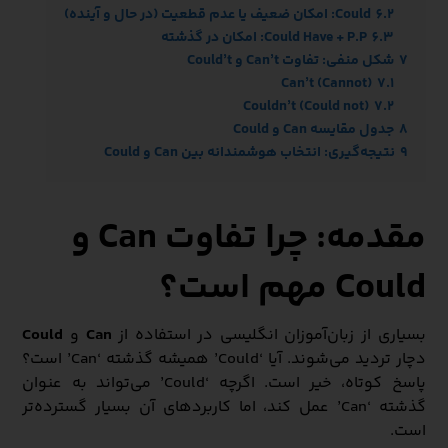
6.2
Could: امکان ضعیف یا عدم قطعیت (در حال و آینده)
6.3
Could Have + P.P: امکان در گذشته
7
شکل منفی: تفاوت Can’t و Could’t
Can’t (Cannot)
7.1
Couldn’t (Could not)
7.2
8
جدول مقایسه Can و Could
9
نتیجه‌گیری: انتخاب هوشمندانه بین Can و Could
مقدمه: چرا تفاوت Can و
Could مهم است؟
بسیاری از زبان‌آموزان انگلیسی در استفاده از
Can
و
Could
دچار تردید می‌شوند. آیا ‘Could’ همیشه گذشته ‘Can’ است؟
پاسخ کوتاه، خیر است. اگرچه ‘Could’ می‌تواند به عنوان
گذشته ‘Can’ عمل کند، اما کاربردهای آن بسیار گسترده‌تر
است.