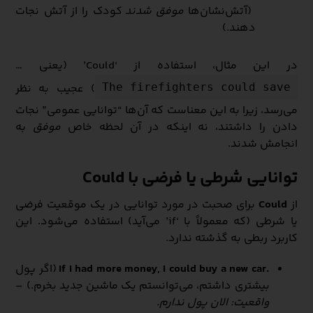
(آتش‌نشان‌ها
موفق شدند
کودک را از آتش نجات
دهند.)
در این مثال، استفاده از ‘Could’ (یعنی …
) عجیب به نظر
The firefighters could save
می‌رسد، زیرا به این معناست که آن‌ها “توانایی عمومی” نجات
دادن را داشتند، نه اینکه در آن لحظه خاص
موفق
به
انجامش شدند.
توانایی شرطی یا فرضی با Could
از
Could
برای صحبت در مورد توانایی در یک موقعیت فرضی
یا شرطی (که معمولاً با ‘if’ می‌آید) استفاده می‌شود. این
کاربرد ربطی به گذشته ندارد.
.If I had more money, I could buy a new car
(اگر پول
بیشتری داشتم، می‌توانستم یک ماشین جدید بخرم.) –
واقعیت: الان پول ندارم.