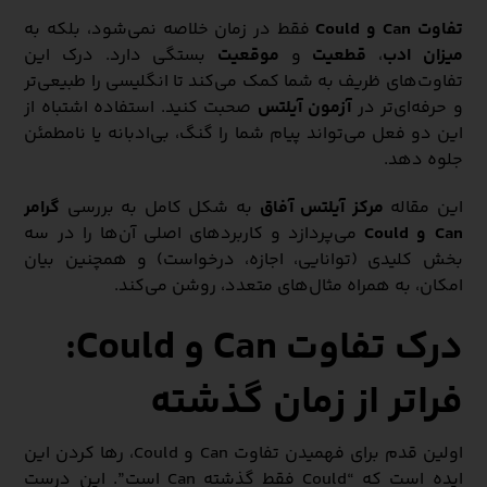
تفاوت Can و Could
فقط در زمان خلاصه نمی‌شود، بلکه به
میزان ادب
،
قطعیت
و
موقعیت
بستگی دارد. درک این
تفاوت‌های ظریف به شما کمک می‌کند تا انگلیسی را طبیعی‌تر
و حرفه‌ای‌تر در
آزمون آیلتس
صحبت کنید. استفاده اشتباه از
این دو فعل می‌تواند پیام شما را گنگ، بی‌ادبانه یا نامطمئن
جلوه دهد.
این مقاله
مرکز آیلتس آفاق
به شکل کامل به بررسی
گرامر
Can و Could
می‌پردازد و کاربردهای اصلی آن‌ها را در سه
بخش کلیدی (توانایی، اجازه، درخواست) و همچنین بیان
امکان، به همراه مثال‌های متعدد، روشن می‌کند.
درک تفاوت Can و Could:
فراتر از زمان گذشته
اولین قدم برای فهمیدن تفاوت Can و Could، رها کردن این
ایده است که “Could فقط گذشته Can است”. این درست